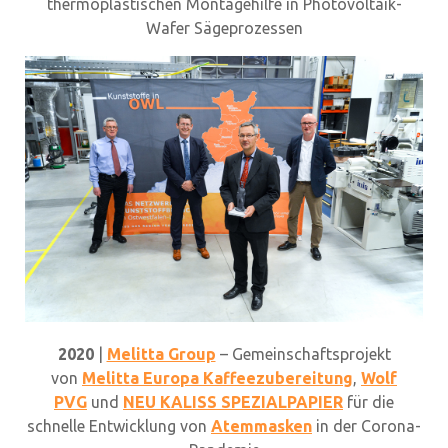
thermoplastischen Montagehilfe in Photovoltaik-
Wafer Sägeprozessen
2020
|
Melitta Group
– Gemeinschaftsprojekt
von
Melitta Europa Kaffeezubereitung
,
Wolf
PVG
und
NEU KALISS SPEZIALPAPIER
für die
schnelle Entwicklung von
Atemmasken
in der Corona-