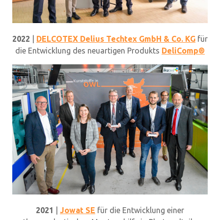
2022
|
DELCOTEX Delius Techtex GmbH & Co. KG
für
die Entwicklung des neuartigen Produkts
DeliComp®
2021
|
Jowat SE
für die Entwicklung einer