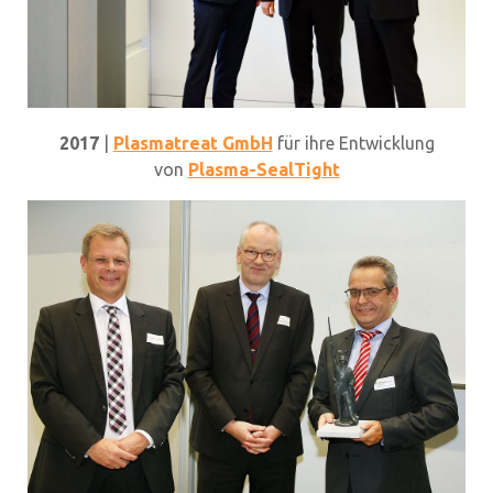
2017
|
Plasmatreat GmbH
für ihre Entwicklung
von
Plasma-SealTight