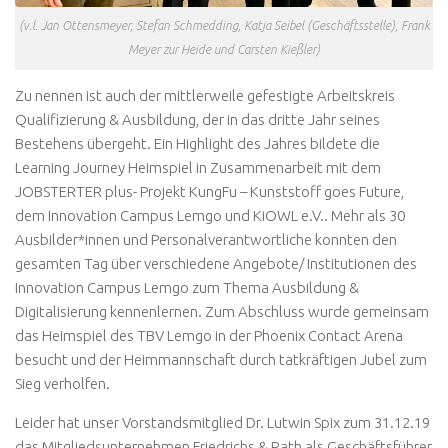
(v.l. Jan Ottensmeyer, Stefan Schmedding, Katja Seibel (Geschäftsstelle), Frank
Meyer zur Heide und Carsten Kießler)
Zu nennen ist auch der mittlerweile gefestigte Arbeitskreis
Qualifizierung & Ausbildung, der in das dritte Jahr seines
Bestehens übergeht. Ein Highlight des Jahres bildete die
Learning Journey Heimspiel in Zusammenarbeit mit dem
JOBSTERTER plus- Projekt KungFu – Kunststoff goes Future,
dem Innovation Campus Lemgo und KiOWL e.V.. Mehr als 30
Ausbilder*innen und Personalverantwortliche konnten den
gesamten Tag über verschiedene Angebote/ Institutionen des
Innovation Campus Lemgo zum Thema Ausbildung &
Digitalisierung kennenlernen. Zum Abschluss wurde gemeinsam
das Heimspiel des TBV Lemgo in der Phoenix Contact Arena
besucht und der Heimmannschaft durch tatkräftigen Jubel zum
Sieg verholfen.
Leider hat unser Vorstandsmitglied Dr. Lutwin Spix zum 31.12.19
das Mitgliedsunternehmen Friedrichs & Rath als Geschäftsführer