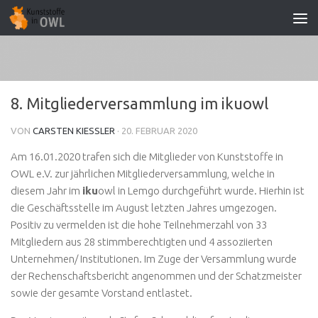
Zum Inhalt springen
8. Mitgliederversammlung im ikuowl
VON
CARSTEN KIESSLER
·
20. FEBRUAR 2020
Am 16.01.2020 trafen sich die Mitglieder von Kunststoffe in
OWL e.V. zur jährlichen Mitgliederversammlung, welche in
diesem Jahr im
iku
owl in Lemgo durchgeführt wurde. Hierhin ist
die Geschäftsstelle im August letzten Jahres umgezogen.
Positiv zu vermelden ist die hohe Teilnehmerzahl von 33
Mitgliedern aus 28 stimmberechtigten und 4 assoziierten
Unternehmen/ Institutionen. Im Zuge der Versammlung wurde
der Rechenschaftsbericht angenommen und der Schatzmeister
sowie der gesamte Vorstand entlastet.