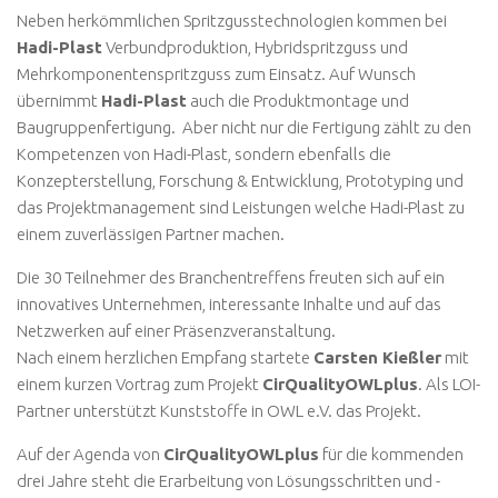
Neben herkömmlichen Spritzgusstechnologien kommen bei
Hadi-Plast
Verbundproduktion, Hybridspritzguss und
Mehrkomponentenspritzguss zum Einsatz. Auf Wunsch
übernimmt
Hadi-Plast
auch die Produktmontage und
Baugruppenfertigung. Aber nicht nur die Fertigung zählt zu den
Kompetenzen von Hadi-Plast, sondern ebenfalls die
Konzepterstellung, Forschung & Entwicklung, Prototyping und
das Projektmanagement sind Leistungen welche Hadi-Plast zu
einem zuverlässigen Partner machen.
Die 30 Teilnehmer des Branchentreffens freuten sich auf ein
innovatives Unternehmen, interessante Inhalte und auf das
Netzwerken auf einer Präsenzveranstaltung.
Nach einem herzlichen Empfang startete
Carsten Kießler
mit
einem kurzen Vortrag zum Projekt
CirQualityOWLplus
. Als LOI-
Partner unterstützt Kunststoffe in OWL e.V. das Projekt.
Auf der Agenda von
CirQualityOWLplus
für die kommenden
drei Jahre steht die Erarbeitung von Lösungsschritten und -