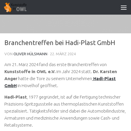
Zum Inhalt springen
Branchentreffen bei Hadi-Plast GmbH
VON
OLIVER HÜLSMANN
·
22. MÄRZ 2024
Am 21. März 2024 fand das erste Branchentreffen von
Kunststoffe in OWL e.V.
im Jahr 2024 statt.
Dr. Karsten
Anger
hatte die Tore zu seinem Unternehmen
Hadi-Plast
GmbH
in Hövelhof geöffnet.
Hadi-Plast
, 1977 gegründet, ist auf die Fertigung technischer
Präzisions-Spritzgussteile aus thermoplastischen Kunststoffen
spezialisiert. Tätigkeitsfelder sind dabei die Automobilindustrie,
Armaturen und medizinische Anwendungen sowie Cash- und
Retailsysteme.