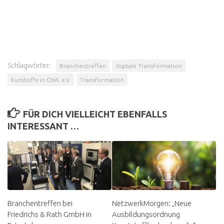
Schlagwörter:
Branchentreffen
digitale Transformation
Kunstoffe in OWL e.V.
Transformation
FÜR DICH VIELLEICHT EBENFALLS
INTERESSANT …
Branchentreffen bei
NetzwerkMorgen: „Neue
Friedrichs & Rath GmbH in
Ausbildungsordnung