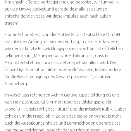
ihm anschließende Vortragsreihe und betonte „Wir tun viel in
punkto Umweltarbeit und gerade deshalb ist es umso
entscheidender, dass wir diese Impulse auch nach außen
tragen“.
Florian Schöneberg, von der Aptiv/Delphi Deutschland GmbH
machte den Anfang mit seinem Vortrag, in dem er erläuterte,
wie der verkürzte Entwicklungsprozess von Kunststoffteilchen
gelingen kann. „Meine persönliche Erfahrung ist, dass im
Produktentstehungsprozess viel zu spät simuliert wird. Die
frühzeitige Simulation bietet wertvolle Vorteile, insbesondere
für die Beschleunigung des Gesamtprozesses“, resümiert
Schöneberg.
Im Anschluss referierten Achim Gerling, Lippe Bildung eG und
Karl-Heinz Schütze, GPDM mbH über das Bildungsprojekt
„KungFu – Kunststoff goes Future“ und die Initiative Kubik. Dabei
geht es um die Frage, ob in Zeiten des digitalen Wandels nicht
auch die Ausbildungsinhalte und Lernmethoden überarbeitet
und die Ausbilder neu ausgebildet werden müssen. KungFu