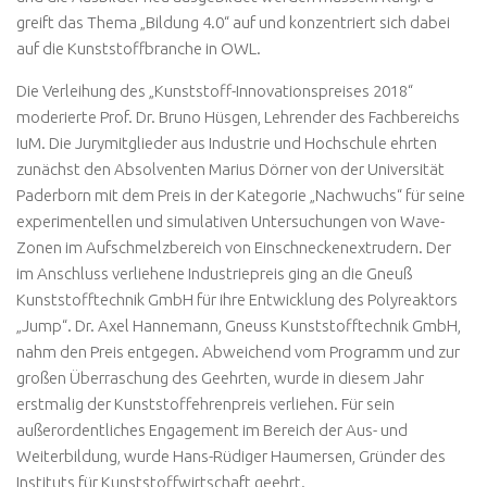
greift das Thema „Bildung 4.0“ auf und konzentriert sich dabei
auf die Kunststoffbranche in OWL.
Die Verleihung des „Kunststoff-Innovationspreises 2018“
moderierte Prof. Dr. Bruno Hüsgen, Lehrender des Fachbereichs
IuM. Die Jurymitglieder aus Industrie und Hochschule ehrten
zunächst den Absolventen Marius Dörner von der Universität
Paderborn mit dem Preis in der Kategorie „Nachwuchs“ für seine
experimentellen und simulativen Untersuchungen von Wave-
Zonen im Aufschmelzbereich von Einschneckenextrudern. Der
im Anschluss verliehene Industriepreis ging an die Gneuß
Kunststofftechnik GmbH für ihre Entwicklung des Polyreaktors
„Jump“. Dr. Axel Hannemann, Gneuss Kunststofftechnik GmbH,
nahm den Preis entgegen. Abweichend vom Programm und zur
großen Überraschung des Geehrten, wurde in diesem Jahr
erstmalig der Kunststoffehrenpreis verliehen. Für sein
außerordentliches Engagement im Bereich der Aus- und
Weiterbildung, wurde Hans-Rüdiger Haumersen, Gründer des
Instituts für Kunststoffwirtschaft geehrt.