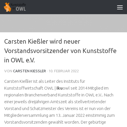
Zum Inhalt springen
Carsten Kießler wird neuer
Vorstandsvorsitzender von Kunststoffe
in OWL e.V.
VON
CARSTEN KIESSLER
·
10. FEBRUAR 2022
Carsten Kießler ist als Leiter des Instituts für
Kunststoffwirtschaft OWL |
iku
owl seit 2014 Mitglied im
regionalen Branchenverband Kunststoffe in OWL e.V.. Nach
einer jeweils dreijährigen Amtszeit als stellvertretender
Vorstand und Schatzmeister des Vereins ist er nun von der
Mitgliederversammlung am 13. Januar 2022 einstimmig zum
Vorstandsvorsitzenden gewählt worden. Der gebürtige