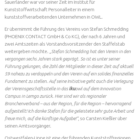
Sauerländer war vor seiner Zeit im Institut für
Kunststoffwirtschaft Personalleiter in einem
kunststoffverarbeitenden Unternehmen in OWL.
Er übernimmt die Führung des Vereins von Stefan Schmedding
(PHOENIX CONTACT GmbH & Co KG), der nach 6 Jahren und
zwei Amtszeiten als Vorstandsvorsitzender den Staffelstab
weitergeben möchte.
„Stefan Schmedding hat den Verein in den
vergangen sechs Jahren stark geprägt. So ist es unter seiner
Führung gelungen, die Zahl der Mitglieder in dieser Zeit auf aktuell
59 nahezu zu verdoppeln und den Verein auf ein solides finanzielles
Fundament zu stellen. Auf seine Initiative geht auch die Verlegung
der Vereinsgeschäftsstelle in das
iku
owl auf dem Innovation
Campus in Lemgo zurück. Hier sind wir als regionaler
Branchenverband – aus der Region, für die Region – hervorragend
aufgestellt! Ich danke Stefan für die geleistete sehr gute Arbeit und
freue mich, auf die künftige Aufgabe!“
, so Carsten Kießler über
seinen Amtsvorgänger.
Ostwestfalen-Lippe ist eine der führenden Kunststoffregionen