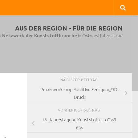
AUS DER REGION - FÜR DIE REGION
s
Netzwerk der Kunststoffbranche
in Ostwestfalen-Lippe
NÄCHSTER BEITRAG
Praxisworkshop Additive Fertigung/3D-
Druck
VORHERIGER BEITRAG
16. Jahrestagung Kunststoffe in OWL
e.V.