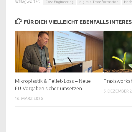
Schlagwörter:
Cost Engineering
digitale Transformation
Nach
FÜR DICH VIELLEICHT EBENFALLS INTERE
Mikroplastik & Pellet-Loss – Neue
Praxisworks
EU-Vorgaben sicher umsetzen
5. DEZEMBER 
16. MÄRZ 2026