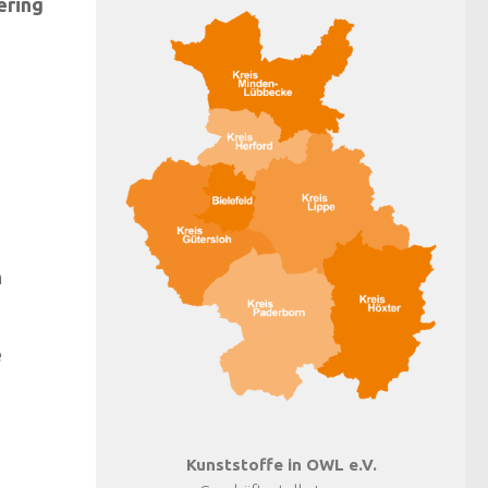
ering
n
e
Kunststoffe in OWL e.V.