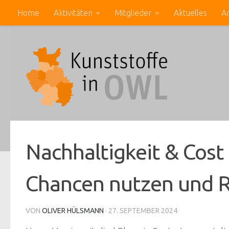
Home
Aktivitäten
Mitglieder
Aktuelles
A
Zum Inhalt springen
Nachhaltigkeit & Cost
Chancen nutzen und R
VON
OLIVER HÜLSMANN
·
27. SEPTEMBER 2024