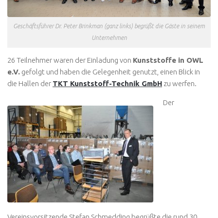
Geschäftsführer Dr. Peter Brinkman (ganz links) begrüßt die Gäste in seinem
Unternehmen
26 Teilnehmer waren der Einladung von
Kunststoffe in OWL
e.V.
gefolgt und haben die Gelegenheit genutzt, einen Blick in
die Hallen der
TKT Kunststoff-Technik GmbH
zu werfen.
Der
Vereinsvorsitzende Stefan Schmedding begrüßte die rund 30