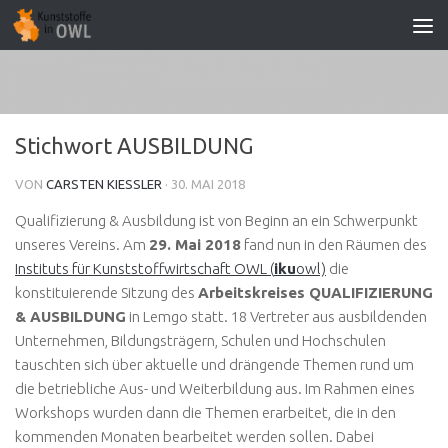
Zum Inhalt springen
Stichwort AUSBILDUNG
VON
CARSTEN KIESSLER
·
30. MAI 2018
Qualifizierung & Ausbildung ist von Beginn an ein Schwerpunkt
unseres Vereins. Am
29. Mai 2018
fand nun in den Räumen des
Instituts für Kunststoffwirtschaft OWL (
iku
owl)
die
konstituierende Sitzung des
Arbeitskreises QUALIFIZIERUNG
& AUSBILDUNG
in Lemgo statt. 18 Vertreter aus ausbildenden
Unternehmen, Bildungsträgern, Schulen und Hochschulen
tauschten sich über aktuelle und drängende Themen rund um
die betriebliche Aus- und Weiterbildung aus. Im Rahmen eines
Workshops wurden dann die Themen erarbeitet, die in den
kommenden Monaten bearbeitet werden sollen. Dabei