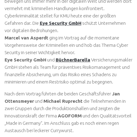
bewegen uns immer mehr in der digitalen Welt und werden dort
vermehrt mit kriminellen Handlungen konfrontiert.
Cyberkriminalität stellet für KMU heute eine der größten
Gefahren dar. Die
Eye Security GmbH
schützt Unternehmen
vor digitalen Bedrohungen.
Marcel van Asperdt
ging im Vortrag auf die momentane
Vorgehensweise der Kriminellen ein und hob das Thema Cyber
Security in seiner Wichtigkeit hervor.
Eye Security GmbH
und
BüchnerBarella
Versicherungsmakler
GmbH stehen als Team für präventives Risikomanagement und
finanzielle Absicherung, um das Risiko eines Schadens zu
minimieren und einem Restrisiko optimal zu begegnen.
Nach dem Vortrag führten die beiden Geschäftsführer
Jan
Ottensmeyer
und
Michael Ruprecht
die Teilnehmenden in
zwei Gruppen durch die Produktionshallen und zeigten die
Innovationskraft der Firma
AGOFORM
und den Qualitätsvorteil
„Made in Germany“. Im Anschluss gab es noch einen regen
Austausch bei leckerer Currywurst.