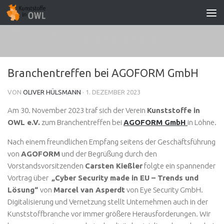
Zum Inhalt springen
Branchentreffen bei AGOFORM GmbH
VON
OLIVER HÜLSMANN
·
1. DEZEMBER 2023
Am 30. November 2023 traf sich der Verein
Kunststoffe in
OWL e.V.
zum Branchentreffen bei
AGOFORM GmbH
in Löhne.
Nach einem freundlichen Empfang seitens der Geschäftsführung
von
AGOFORM
und der Begrüßung durch den
Vorstandsvorsitzenden
Carsten Kießler
folgte ein spannender
Vortrag über
„Cyber Security made in EU – Trends und
Lösung“
von
Marcel van Asperdt
von Eye Security GmbH.
Digitalisierung und Vernetzung stellt Unternehmen auch in der
Kunststoffbranche vor immer größere Herausforderungen. Wir