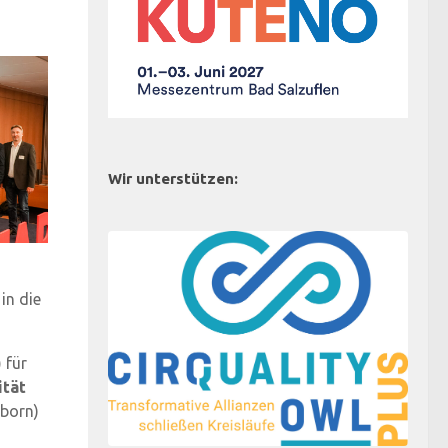
Wir unterstützen:
in die
)
für
ität
rborn)