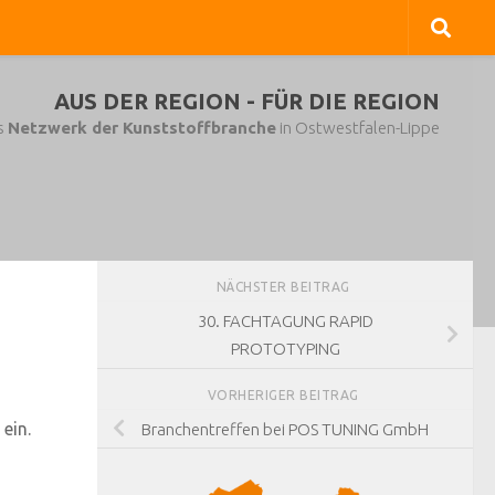
AUS DER REGION - FÜR DIE REGION
s
Netzwerk der Kunststoffbranche
in Ostwestfalen-Lippe
NÄCHSTER BEITRAG
30. FACHTAGUNG RAPID
PROTOTYPING
VORHERIGER BEITRAG
ein.
Branchentreffen bei POS TUNING GmbH