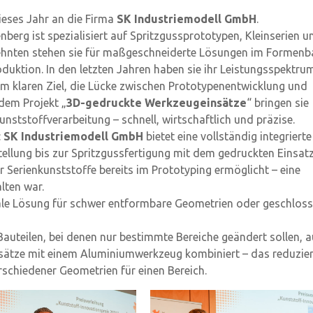
dieses Jahr an die Firma
SK Industriemodell GmbH
.
nberg ist spezialisiert auf Spritzgussprototypen, Kleinserien u
rzehnten stehen sie für maßgeschneiderte Lösungen im Formenb
duktion. In den letzten Jahren haben sie ihr Leistungsspektru
em klaren Ziel, die Lücke zwischen Prototypenentwicklung und
dem Projekt „
3D-gedruckte Werkzeugeinsätze
“ bringen sie
unststoffverarbeitung – schnell, wirtschaftlich und präzise.
:
SK Industriemodell GmbH
bietet eine vollständig integrierte
ellung bis zur Spritzgussfertigung mit dem gedruckten Einsatz
 Serienkunststoffe bereits im Prototyping ermöglicht – eine
lten war.
deale Lösung für schwer entformbare Geometrien oder geschlos
Bauteilen, bei denen nur bestimmte Bereiche geändert sollen, a
sätze mit einem Aluminiumwerkzeug kombiniert – das reduzier
schiedener Geometrien für einen Bereich.