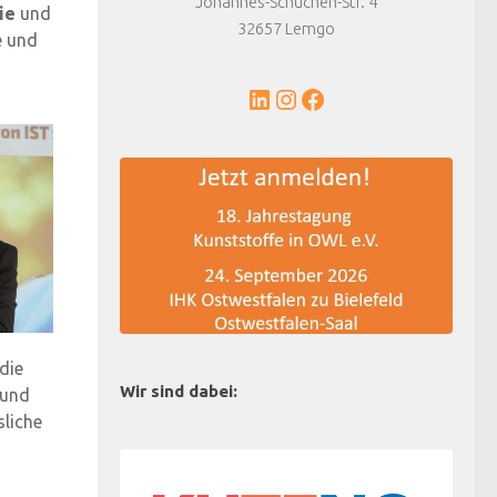
Johannes-Schuchen-Str. 4
ie
und
32657 Lemgo
e und
LinkedIn
Instagram
Facebook
die
Wir sind dabei:
 und
sliche