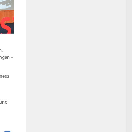
n.
ngen –
iness
 und