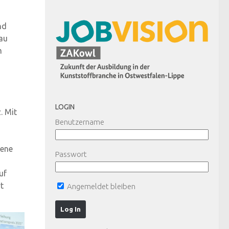
nd
au
m
LOGIN
. Mit
Benutzername
sene
Passwort
uf
t
Angemeldet bleiben