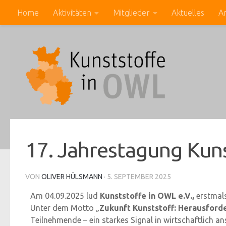
Home
Aktivitäten
Mitglieder
Aktuelles
A
Zum Inhalt springen
17. Jahrestagung Kuns
VON
OLIVER HÜLSMANN
·
5. SEPTEMBER 2025
Am 04.09.2025 lud
Kunststoffe in OWL e.V.,
erstmals
Unter dem Motto
„
Zukunft Kunststoff: Herausford
Teilnehmende – ein starkes Signal in wirtschaftlich an