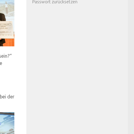
Passwort zurücksetzen
sein?“
e
bei der