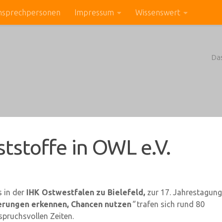
nsprechpersonen
Impressum
Wissenswert
Da
tstoffe in OWL e.V.
 in der
IHK Ostwestfalen zu Bielefeld,
zur 17. Jahrestagung 
erungen erkennen, Chancen nutzen
“
trafen sich rund 80
spruchsvollen Zeiten.